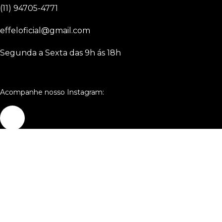
(11) 94705-4771
effeloficial@gmail.com
Segunda a Sexta das 9h ás 18h
Acompanhe nosso Instagram:
Copyright © 2024 Effel Culture
Regata Machão Effel Suedine Off White