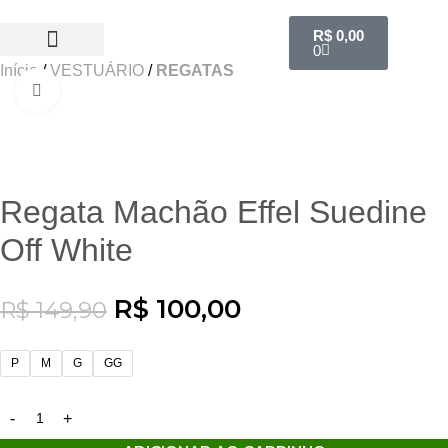
R$
0,00
0
Início
VESTUÁRIO
REGATAS
SALE 50% OFF
Clique para ampliar
-33%
Regata Machão Effel Suedine
Off White
R$
100,00
R$
149,90
P
M
G
GG