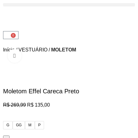
0
Início
VESTUÁRIO
MOLETOM
Clique para ampliar
-50%
Moletom Effel Careca Preto
R$
269,99
R$
135,00
G
GG
M
P