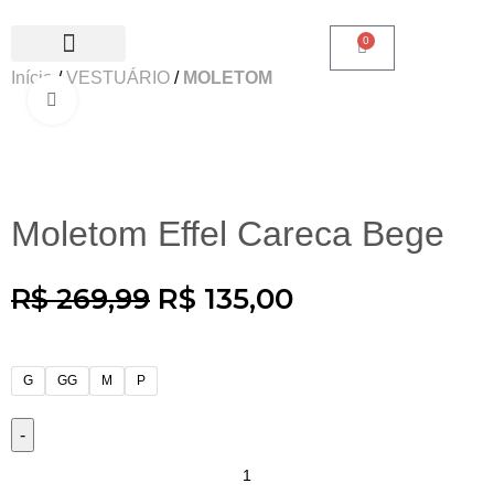
0
Início
VESTUÁRIO
MOLETOM
SALE 50% OFF
Clique para ampliar
-50%
Moletom Effel Careca Bege
R$
135,00
R$
269,99
G
GG
M
P