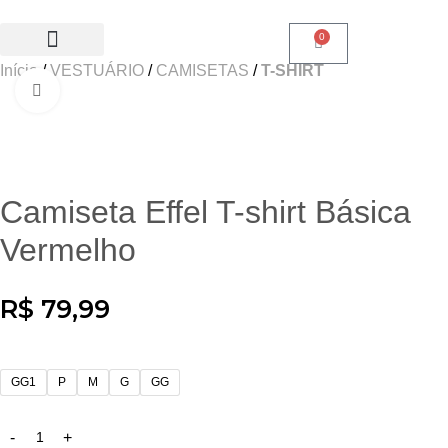
0
Início
VESTUÁRIO
CAMISETAS
T-SHIRT
SALE 50% OFF
Clique para ampliar
Camiseta Effel T-shirt Básica
Vermelho
R$
79,99
GG1
P
M
G
GG