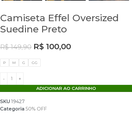
Camiseta Effel Oversized
Suedine Preto
R$
100,00
R$
149,90
P
M
G
GG
ADICIONAR AO CARRINHO
SKU
19427
Categoria
50% OFF