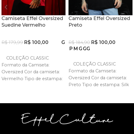
Camiseta Effel Oversized
Camiseta Effel Oversized
Suedine Vermelho
Preto
R$
100,00
G
R$
100,00
R$
179,99
R$
184,90
P
M
G
GG
VER OPÇÕES
COLEÇÃO CLASSIC
VER OPÇÕES
COLEÇÃO CLASSIC
Formato da Camiseta:
Formato da Camiseta:
Oversized Cor da camiseta:
Oversized Cor da camiseta:
Vermelho Tipo de estampa:
Preto Tipo de estampa: Silk
Silk Variedades de tamanhos:
Variedades de tamanhos: P
P