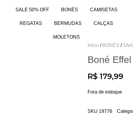
SALE 50% OFF
BONÉS
CAMISETAS
REGATAS
BERMUDAS
CALÇAS
MOLETONS
Início
BONÉS
SN
Boné Effe
R$
179,99
Fora de estoque
SKU
19776
Catego