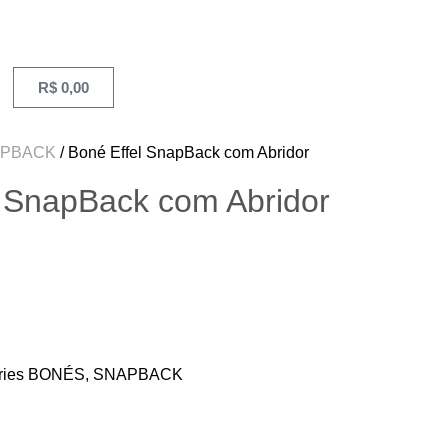
R$
0,00
APBACK
Boné Effel SnapBack com Abridor
l SnapBack com Abridor
ries
BONÉS
,
SNAPBACK