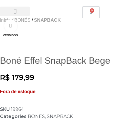
0
0
Início
BONÉS
SNAPBACK
SALE 50% OFF
Clique para ampliar
VENDIDOS
Boné Effel SnapBack Bege
R$
179,99
Fora de estoque
SKU
19964
Categories
BONÉS
,
SNAPBACK