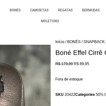
F
BONÉS
CAMISETAS
REGATAS
BERMUDAS
MOLETONS
Início
BONÉS
SNAPBACK
Boné Effel Cirr
R$
179,99
R$
89,95
Fora de estoque
SKU
20422
Categories
50% 