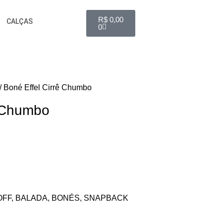
R$
0,00
CALÇAS
0
Boné Effel Cirrê Chumbo
ê Chumbo
OFF
,
BALADA
,
BONÉS
,
SNAPBACK