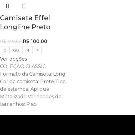
Camiseta Effel
Longline Preto
R$
100,00
R$
149,99
G
GG
M
P
Ver opções
COLEÇÃO CLASSIC
Formato da Camiseta: Long
Cor da camiseta: Preto Tipo
de estampa: Aplique
Metalizado Variedades de
tamanhos: P ao