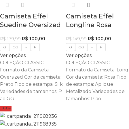
Camiseta Effel
Camiseta Effel
Suedine Oversized
Longline Rosa
R$
100,00
R$
100,00
R$
179,99
R$
149,99
G
GG
M
P
G
GG
M
P
Ver opções
Ver opções
COLEÇÃO CLASSIC
COLEÇÃO CLASSIC
Formato da Camiseta:
Formato da Camiseta: Long
Oversized Cor da camiseta:
Cor da camiseta: Rosa Tipo
Preto Tipo de estampa: Silk
de estampa: Aplique
Variedades de tamanhos: P
Metalizado Variedades de
ao GG
tamanhos: P ao
-33%